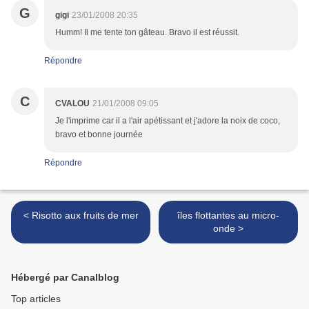
G
gigi
23/01/2008 20:35
Humm! Il me tente ton gâteau. Bravo il est réussit.
Répondre
C
CVALOU
21/01/2008 09:05
Je l'imprime car il a l'air apétissant et j'adore la noix de coco,
bravo et bonne journée
Répondre
< Risotto aux fruits de mer
îles flottantes au micro-
onde >
Hébergé par Canalblog
Top articles