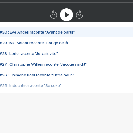
#30 : Eve Angeli raconte "Avant de partir"
#29 : MC Solaar raconte "Bouge de là"
28 : Lorie raconte "Je vais vite"
#27 : Christophe Willem raconte "Jacques a dit"
#26 : Chimène Badi raconte "Entre nous"
#25 : Indochine raconte "3e sexe"
#24 : Zaho raconte "C'est chelou"
#23 : Patrick Bruel raconte "Au café des délices"
#22 : Kyo raconte "Le chemin"
#21 : Nolwenn Leroy raconte "Cassé"