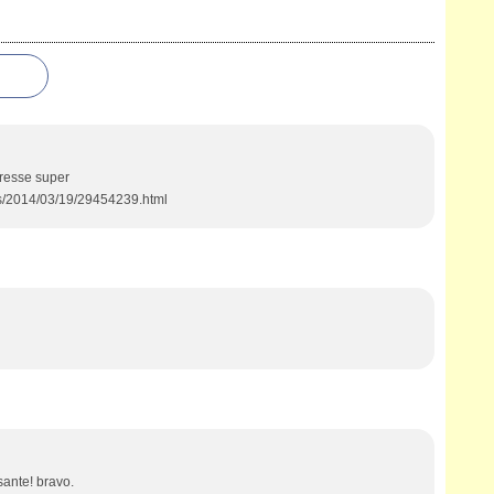
éresse super
es/2014/03/19/29454239.html
sante! bravo.