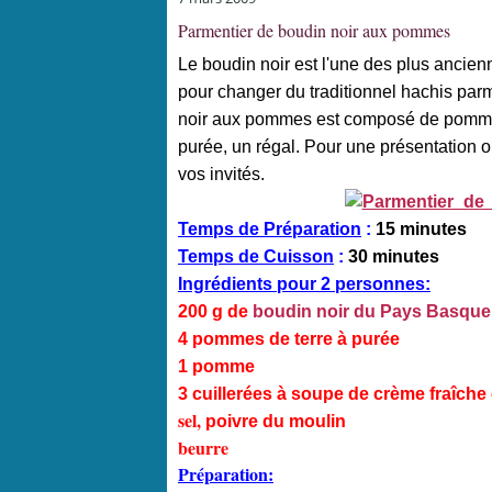
Parmentier de boudin noir aux pommes
Le boudin noir est l'une des plus ancien
pour changer du traditionnel hachis parm
noir aux pommes est composé de pommes
purée, un régal. Pour une présentation o
vos invités.
Temps de Préparation
:
15 minutes
Temps de Cuisson
:
30 minutes
Ingrédients pour 2 personnes:
200 g de
boudin noir du Pays Basque
4 pommes de terre à purée
1 pomme
3 cuillerées à soupe de crème fraîche
sel,
poivre du moulin
beurre
Préparation: