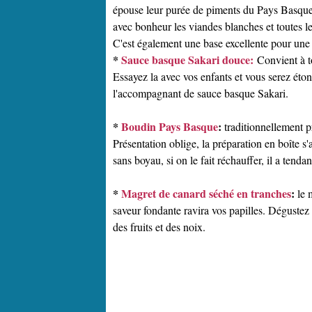
épouse leur purée de piments du Pays Basque 
avec bonheur les viandes blanches et toutes le
C'est également une base excellente pour une
*
Sauce basque Sakari douce:
Convient à t
Essayez la avec vos enfants et vous serez éton
l'accompagnant de sauce basque Sakari.
*
Boudin Pays Basque
:
traditionnellement p
Présentation oblige, la préparation en boîte s'
sans boyau, si on le fait réchauffer, il a tendan
*
Magret de canard séché en tranches
:
le 
saveur fondante ravira vos papilles. Dégustez 
des fruits et des noix.