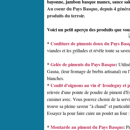
bayonne, jambon basque manex, sauce sakar
Au coeur du Pays Basque, depuis 4 générat
produits du terroir.
Voici un petit aperçu des produits que vo
*
Confiture de piments doux du Pays Bas
viandes et les grillades et révèle toute sa sav
*
Gelée de piments du Pays Basque
:
Utilis
Gasna, (leur fromage de brebis artisanal) ou l'
blanches.
*
Confit d'oignons au vin d' Irouleguy et 
relevée d'une pointe de poudre de piment d'Espe
cuisiner avec. Vous pouvez choisir de la servi
trouve sa pleine saveur "à chaud" et particuli
Essayez la pour faire cuire un poulet au four :
*
Moutarde au piment du Pays Basque
:
Pi