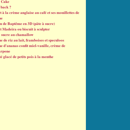
 Cake
back ?
 à la crème anglaise au café et ses mouillettes de
he
u de Baptême en 3D (pâte à sucre)
t Madeira ou biscuit à sculpter
à sucre au chamallow
e de riz au lait, framboises et speculoos
e d'ananas confit miel-vanille, crème de
arpone
é glacé de petits pois à la menthe