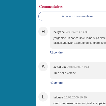
Commentaires
Ajouter un commentaire
H
hellyane
28/03/2014 14:30
j'organise un concours cuisine si ça t'int
bizhttp://hellyane.canalblog.com/archiv
Répondre
A
achat vin
29/10/2009 11:44
Très belle verrine !
Répondre
L
lalouve
10/03/2009 10:39
c'est une présentation original et appétis