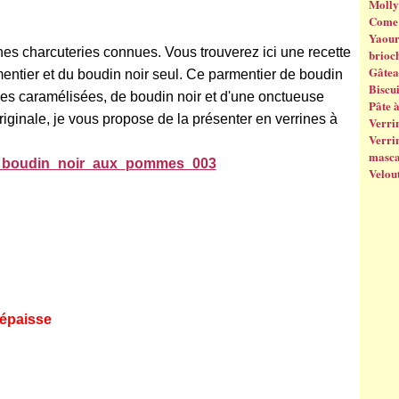
Molly
Come 
Yaourt
nes charcuteries connues. Vous trouverez ici une recette
brioc
Gâtea
entier et du boudin noir seul. Ce parmentier de boudin
Biscui
 caramélisées, de boudin noir et d'une onctueuse
Pâte 
riginale, je vous propose de la présenter en verrines à
Verrin
Verrin
masc
Velout
 épaisse