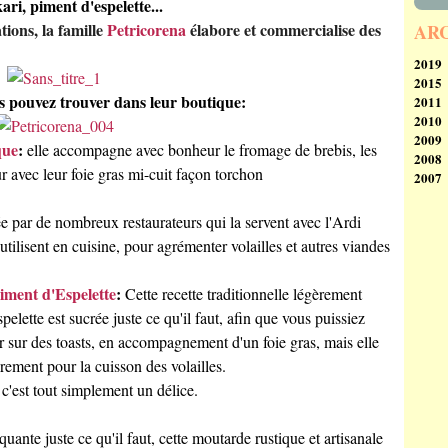
i, piment d'espelette...
ions, la famille
Petricorena
élabore et commercialise des
AR
2019
2015
Se
us pouvez trouver dans leur boutique:
2011
Ao
N
2010
Av
2009
M
D
que
:
elle accompagne avec bonheur le fromage de brebis, les
2008
Fé
N
D
eur avec leur foie gras mi-cuit façon torchon
2007
Ja
Oc
N
D
Se
Oc
N
D
Ao
Se
Oc
N
ée par de nombreux restaurateurs qui la servent avec l'Ardi
Ju
Ao
Ju
Oc
utilisent en cuisine, pour agrémenter volailles et autres viandes
Ju
Ju
M
Ja
M
Ju
Av
piment d'Espelette
:
Av
M
M
Cette recette traditionnelle légèrement
M
Av
Fé
lette est sucrée juste ce qu'il faut, afin que vous puissiez
Fé
M
Ja
r sur des toasts, en accompagnement d'un foie gras, mais elle
Ja
Fé
èrement pour la cuisson des volailles.
Ja
 c'est tout simplement un délice.
quante juste ce qu'il faut, cette moutarde rustique et artisanale