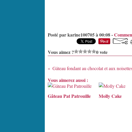
Posté par karine100705 à 00:08 -
Comment
Vous aimez ?
0 vote
Gâteau fondant au chocolat et aux noisette
Vous aimerez aussi :
Gâteau Pat Patrouille
Molly Cake