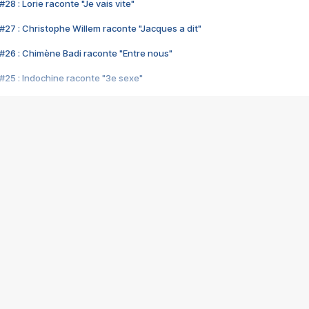
28 : Lorie raconte "Je vais vite"
#27 : Christophe Willem raconte "Jacques a dit"
#26 : Chimène Badi raconte "Entre nous"
#25 : Indochine raconte "3e sexe"
#24 : Zaho raconte "C'est chelou"
#23 : Patrick Bruel raconte "Au café des délices"
#22 : Kyo raconte "Le chemin"
#21 : Nolwenn Leroy raconte "Cassé"
#20 : Patrick Hernandez raconte "Born to be alive"
#19 : Lorie raconte "Près de moi"
#18 : Michael Jones raconte "A nos actes manqués" (avec Jean-Jacque
#17 : Khaled raconte "Aïcha"
#16 : Corneille raconte "Parce qu'on vient de loin"