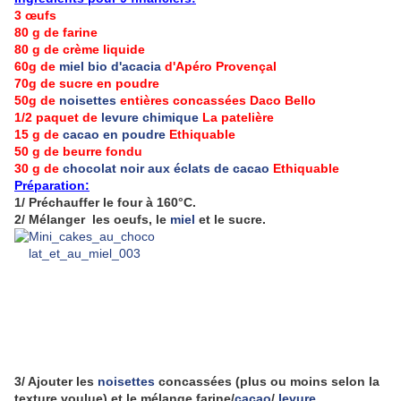
3 œufs
80 g de farine
80 g de crème liquide
60g de
miel bio d'acacia
d'Apéro Provençal
70g de sucre en poudre
50g de
noisettes
entières concassées Daco Bello
1/2 paquet de
levure chimique
La patelière
15 g de
cacao en poudre
Ethiquable
50 g de beurre fondu
30 g de
chocolat noir aux éclats de cacao
Ethiquable
Préparation:
1/ Préchauffer le four à 160°C.
2/ Mélanger les oeufs, le
miel
et le sucre.
3/ Ajouter les
noisettes
concassées (plus ou moins selon la
texture voulue) et le mélange farine/
cacao
/
levure
.