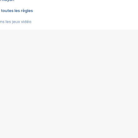
 toutes les règles
s les jeux vidéo
us choquant de Rockstar ? - Le scandale BULLY
e plus moche de Steam
du RÊVE tourne au CAUCHEMAR
pendant 8 heures
it… à tort
umiliés par un jeu vidéo
ire - Final Fantasy 8
ti un empire - Age of Empires
story DOFUS
tard, il crée l'un des pires jeux de tous les temps, MindsEye.