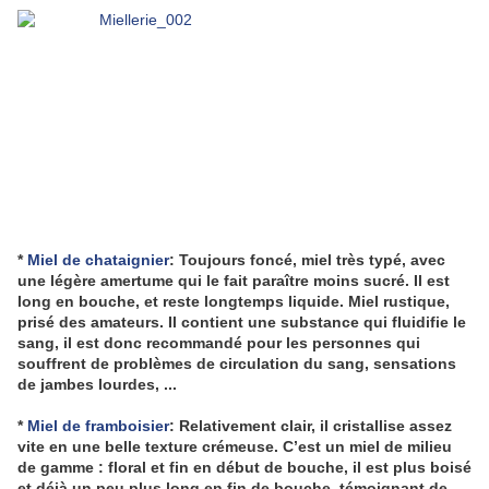
*
Miel de chataignier
: Toujours foncé, miel très typé, avec
une légère amertume qui le fait paraître moins sucré. Il est
long en bouche, et reste longtemps liquide. Miel rustique,
prisé des amateurs. Il contient une substance qui fluidifie le
sang, il est donc recommandé pour les personnes qui
souffrent de problèmes de circulation du sang, sensations
de jambes lourdes, ...
*
Miel de framboisier
: Relativement clair, il cristallise assez
vite en une belle texture crémeuse. C’est un miel de milieu
de gamme : floral et fin en début de bouche, il est plus boisé
et déjà un peu plus long en fin de bouche, témoignant de