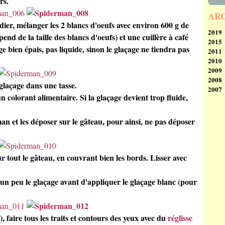
rs.
AR
dier, mélanger les 2 blancs d'oeufs avec environ 600 g de
2019
pend de la taille des blancs d'oeufs) et une cuillère à café
2015
Se
e bien épais, pas liquide, sinon le glaçage ne tiendra pas
2011
Ao
N
2010
Av
2009
M
D
2008
Fé
N
D
 glaçage dans une tasse.
2007
Ja
Oc
N
D
n colorant alimentaire. Si la glaçage devient trop fluide,
Se
Oc
N
D
Ao
Se
Oc
N
Ju
Ao
Ju
Oc
n et les déposer sur le gâteau, pour ainsi, ne pas déposer
Ju
Ju
M
Ja
M
Ju
Av
Av
M
M
M
Av
Fé
 tout le gâteau, en couvrant bien les bords. Lisser avec
Fé
M
Ja
Ja
Fé
r un peu le glaçage avant d'appliquer le glaçage blanc (pour
Ja
 faire tous les traits et contours des yeux avec du
réglisse