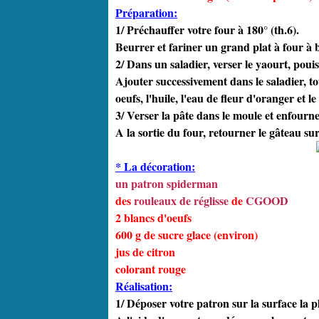
Préparation:
1/ Préchauffer votre four à 180° (th.6).
Beurrer et fariner un grand plat à four à 
2/ Dans un saladier, verser le yaourt, pouis
Ajouter successivement dans le saladier, tou
oeufs, l'huile, l'eau de fleur d'oranger et le
3/ Verser la pâte dans le moule et enfourn
A la sortie du four, retourner le gâteau su
* La décoration:
un patron spiderman
des
rouleaux de réglisse
de
CGOOD
2 blancs d'oeufs
600 g de sucre glace (environ)
jus de citron
colorant rouge
Réalisation:
1/ Déposer votre patron sur la surface la p