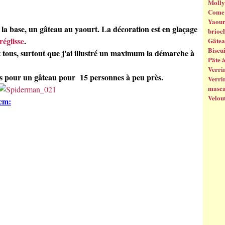
Molly
Come 
Yaourt
la base, un gâteau au yaourt. La décoration est en glaçage
brioc
réglisse
.
Gâtea
Biscui
 et tous, surtout que j'ai illustré un maximum la démarche à
Pâte 
Verrin
es pour un gâteau pour 15 personnes à peu près.
Verrin
masc
Velout
3cm: