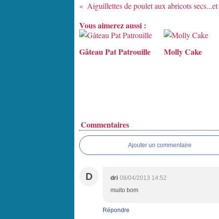
Aiguillettes de poulet aux abricots secs...et
Vous aimerez aussi :
Gâteau Pat Patrouille
Molly Cake
Commentaires
Ajouter un commentaire
D
dri
08/04/2013 14:52
muito bom
Répondre