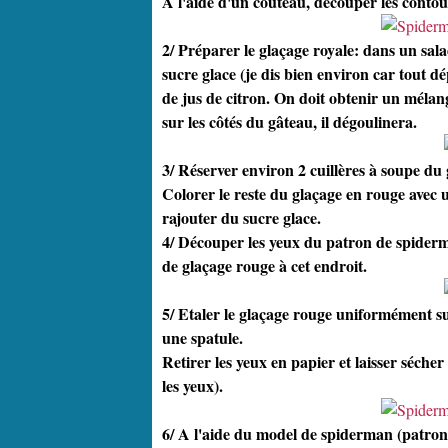
A l'aide d'un couteau, découper les contou
2/ Préparer le glaçage royale: dans un sala
sucre glace (je dis bien environ car tout dé
de jus de citron. On doit obtenir un mélang
sur les côtés du gâteau, il dégoulinera.
3/ Réserver environ 2 cuillères à soupe du
Colorer le reste du glaçage en rouge avec u
rajouter du sucre glace.
4/ Découper les yeux du patron de spiderma
de glaçage rouge à cet endroit.
5/ Etaler le glaçage rouge uniformément sur
une spatule.
Retirer les yeux en papier et laisser séche
les yeux).
6/ A l'aide du model de spiderman (patron),