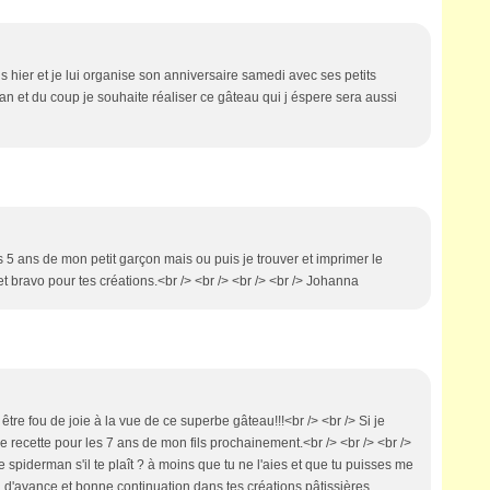
s hier et je lui organise son anniversaire samedi avec ses petits
man et du coup je souhaite réaliser ce gâteau qui j éspere sera aussi
 5 ans de mon petit garçon mais ou puis je trouver et imprimer le
t bravo pour tes créations.<br /> <br /> <br /> <br /> Johanna
 être fou de joie à la vue de ce superbe gâteau!!!<br /> <br /> Si je
 recette pour les 7 ans de mon fils prochainement.<br /> <br /> <br />
 spiderman s'il te plaît ? à moins que tu ne l'aies et que tu puisses me
rci d'avance et bonne continuation dans tes créations pâtissières.