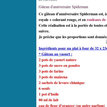
Gâteau d'anniversaire Spiderman
Ce gâteau d'anniversaire Spiderman est, à 
royale + colorant rouge, et en
rouleaux de 
Cette réalisation est à la portée de toutes
suivre.
Je précise que les proportions sont donné
Ingrédients pour un plat à four de 32 x 2
* Gâteau au yaourt :
2 pots de yaourt nature
3 pots de sucre en poudre
3 pots de farine
3 pots de maïzena
2 sachets de levure chimique
6 oeufs
1 pot d'huile
80 ml de lait
eau de fleur d'oranger (ou autre parfum)