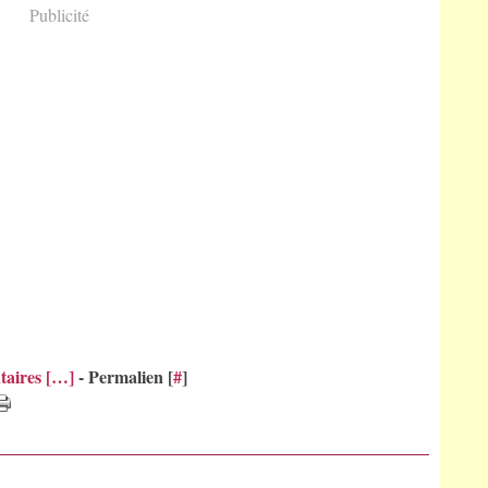
Publicité
aires [
…
]
- Permalien [
#
]