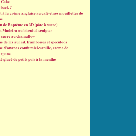
 Cake
back ?
 à la crème anglaise au café et ses mouillettes de
he
u de Baptême en 3D (pâte à sucre)
t Madeira ou biscuit à sculpter
à sucre au chamallow
e de riz au lait, framboises et speculoos
e d'ananas confit miel-vanille, crème de
arpone
é glacé de petits pois à la menthe