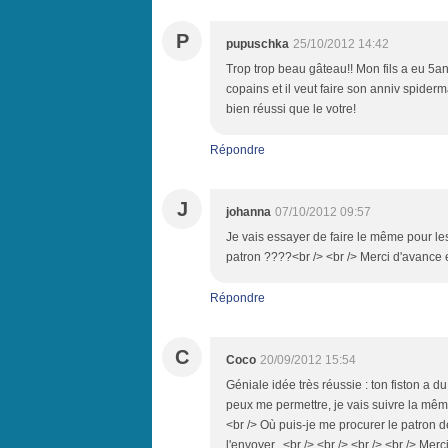
P
pupuschka
25/10/2012 14:42
Trop trop beau gâteau!! Mon fils a eu 5an
copains et il veut faire son anniv spider
bien réussi que le votre!
Répondre
J
johanna
07/10/2012 09:57
Je vais essayer de faire le même pour les
patron ????<br /> <br /> Merci d'avance e
Répondre
C
Coco
20/09/2012 15:54
Géniale idée très réussie : ton fiston a du
peux me permettre, je vais suivre la même
<br /> Où puis-je me procurer le patron de
l'envoyer...<br /> <br /> <br /> <br /> Me