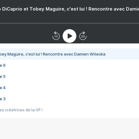
 DiCaprio et Tobey Maguire, c'est lui ! Rencontre avec Dam
bey Maguire, c'est lui ! Rencontre avec Damien Witecka
e 6
e 5
e 4
e 3
s créatrices de la VF !
e 2
e 1