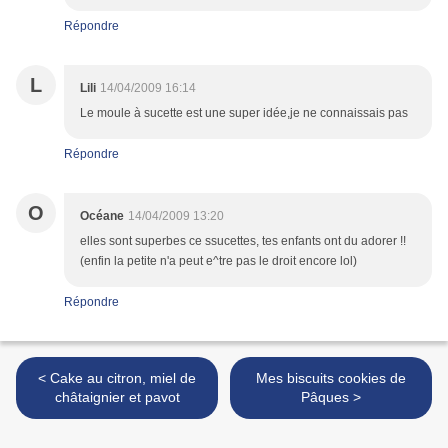
Répondre
L
Lili
14/04/2009 16:14
Le moule à sucette est une super idée,je ne connaissais pas
Répondre
O
Océane
14/04/2009 13:20
elles sont superbes ce ssucettes, tes enfants ont du adorer !!
(enfin la petite n'a peut e^tre pas le droit encore lol)
Répondre
< Cake au citron, miel de
Mes biscuits cookies de
châtaignier et pavot
Pâques >