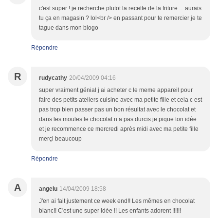
c'est super ! je recherche plutot la recette de la friture ... aurais
tu ça en magasin ? lol<br /> en passant pour te remercier je te
tague dans mon blogo
Répondre
R
rudycathy
20/04/2009 04:16
super vraiment génial j ai acheter c le meme appareil pour
faire des petits ateliers cuisine avec ma petite fille et cela c est
pas trop bien passer pas un bon résultat avec le chocolat et
dans les moules le chocolat n a pas durcis je pique ton idée
et je recommence ce mercredi après midi avec ma petite fille
merçi beaucoup
Répondre
A
angelu
14/04/2009 18:58
J'en ai fait justement ce week end!! Les mêmes en chocolat
blanc!! C'est une super idée !! Les enfants adorent !!!!!!