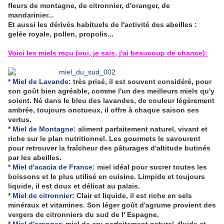
fleurs de montagne, de citronnier, d'oranger, de
mandarinier...
Et aussi les dérivés habituels de l'activité des abeilles :
gelée royale, pollen, propolis...
Voici les miels reçu (oui, je sais, j'ai beaucoup de chance):
*
Miel de Lavande
: très prisé, il est souvent considéré, pour
son goût bien agréable, comme l'un des meilleurs miels qu'y
soient. Né dans le bleu des lavandes, de couleur légèrement
ambrée, toujours onctueux, il offre à chaque saison ses
vertus.
*
Miel de Montagne
: aliment parfaitement naturel, vivant et
riche sur le plan nutritionnel. Les gourmets le savourent
pour retrouver la fraîcheur des pâturages d'altitude butinés
par les abeilles.
*
Miel d'acacia de France
: miel idéal pour sucrer toutes les
boissons et le plus utilisé en cuisine. Limpide et toujours
liquide, il est doux et délicat au palais.
*
Miel de citronnier
: Clair et liquide, il est riche en sels
minéraux et vitamines. Son léger goût d'agrume provient des
vergers de citronniers du sud de l' Espagne.