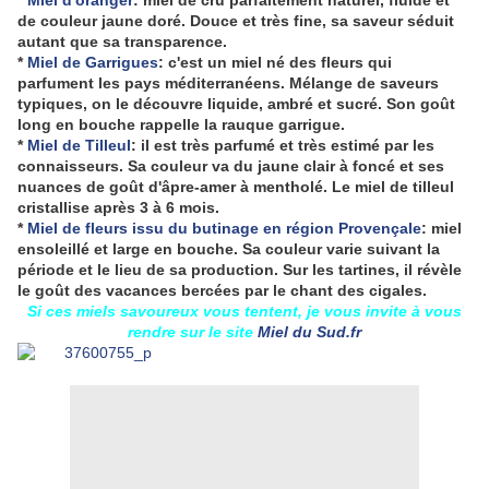
*
Miel d'oranger
: miel de cru parfaitement naturel, fluide et
de couleur jaune doré. Douce et très fine, sa saveur séduit
autant que sa transparence.
*
Miel de Garrigues
: c'est un miel né des fleurs qui
parfument les pays méditerranéens. Mélange de saveurs
typiques, on le découvre liquide, ambré et sucré. Son goût
long en bouche rappelle la rauque garrigue.
*
Miel de Tilleul
: il est
très parfumé et très estimé par les
connaisseurs. Sa couleur va du jaune clair à foncé et ses
nuances de goût d'âpre-amer à mentholé. Le miel de tilleul
cristallise après 3 à 6 mois.
*
Miel de fleurs issu du butinage en région Provençale
: miel
ensoleillé et large en bouche. Sa couleur varie suivant la
période et le lieu de sa production. Sur les tartines, il révèle
le goût des vacances bercées par le chant des cigales.
Si ces miels savoureux vous tentent, je vous invite à vous
rendre sur le site
Miel du Sud.fr