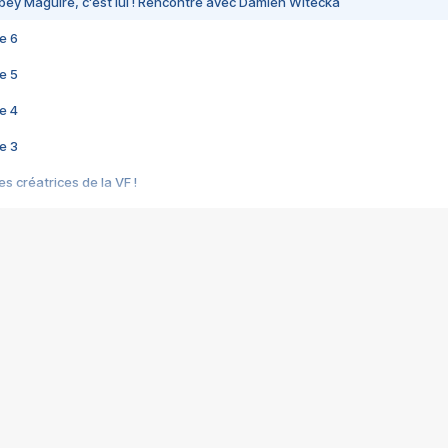
bey Maguire, c'est lui ! Rencontre avec Damien Witecka
e 6
e 5
e 4
e 3
s créatrices de la VF !
e 2
e 1
e Mektoub My Love arrive enfin ! Rencontre avec Shaïn Boumedine et Sal
i : après Toni en famille
elle réalise le bouleversant Dites lui que je l'aime
ais ! Rencontre autour de Vie privée de Rebecca Zlotowski
 de Marguerite, Grave... Rencontre avec Ella Rumpf