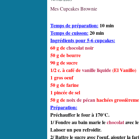
Mes Cupcakes Brownie
Temps de préparation:
10 min
Temps de cuisson:
20 min
Ingrédients pour 5-6 cupcakes:
60 g de
chocolat noir
50 g de beurre
90 g de sucre
1/2 c. à café de
vanille liquide
(El Vanillo)
1 gros oeuf
50 g de farine
1 pincée de sel
50 g de
noix de pécan
hachées grossièreme
Préparation:
Préchauffer le four à 170°C.
1/ Fondre au bain marie le
chocolat
avec le
Laisser un peu refroidir.
2/ Battre le sucre avec l'oeuf, ajouter la far