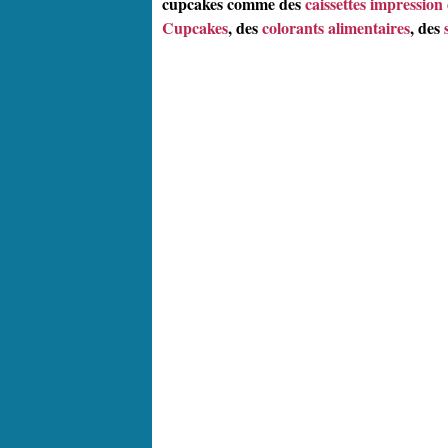
cupcakes comme des
caissettes impression
Cupcakes
, des
colorants alimentaires
, des