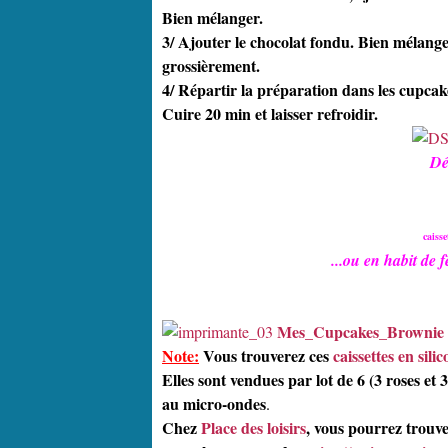
Bien mélanger.
3/ Ajouter le chocolat fondu. Bien mélange
grossièrement.
4/ Répartir la préparation dans les cupcak
Cuire 20 min et laisser refroidir.
Dég
caiss
...ou en habit de 
Mes_Cupcakes_Brownie
Note:
Vous trouverez ces
caissettes en si
Elles sont vendues par lot de 6 (3 roses et 3
au micro-ondes
.
Chez
Place des loisirs
, vous pourrez trouve