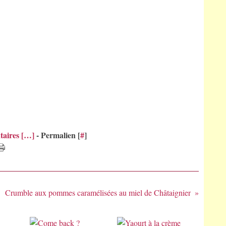
aires [
…
]
- Permalien [
#
]
Crumble aux pommes caramélisées au miel de Châtaignier