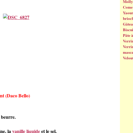
Molly
Come 
Yaourt
brioc
Gâtea
Biscui
Pâte 
Verrin
Verrin
masc
Velout
nt (Daco Bello)
 beurre.
ine, la
vanille liquide
et le sel.