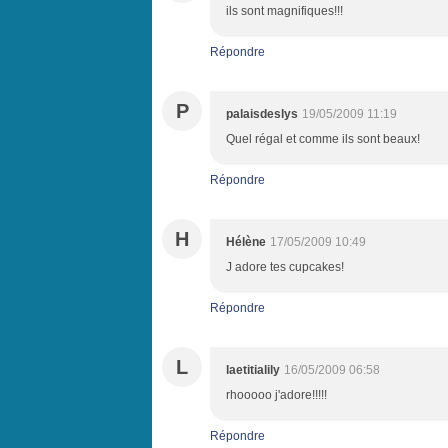
ils sont magnifiques!!!
Répondre
P
palaisdeslys
19/05/2009 11:19
Quel régal et comme ils sont beaux!
Répondre
H
Hélène
17/05/2009 10:49
J adore tes cupcakes!
Répondre
L
laetitialily
16/05/2009 06:58
rhooooo j'adore!!!!!
Répondre