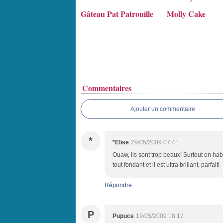
Gâteau Pat Patrouille
Molly Cake
Commentaires
Ajouter un commentaire
*
*Elise
29/05/2009 07:41
Ouaw, ils sont trop beaux! Surtout en habit
tout fondant et il est ultra brillant, parfait!
Répondre
P
Pupuce
19/05/2009 18:12