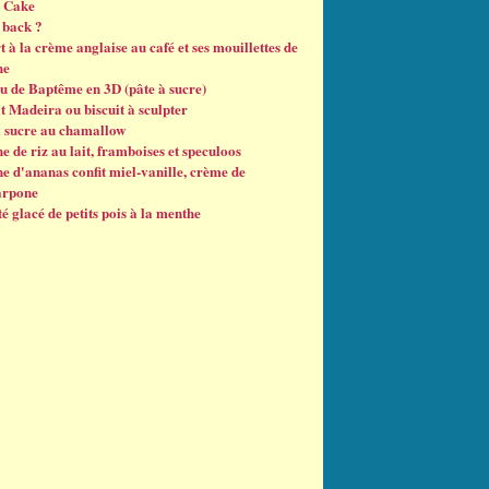
 Cake
back ?
 à la crème anglaise au café et ses mouillettes de
he
u de Baptême en 3D (pâte à sucre)
t Madeira ou biscuit à sculpter
à sucre au chamallow
e de riz au lait, framboises et speculoos
e d'ananas confit miel-vanille, crème de
arpone
é glacé de petits pois à la menthe