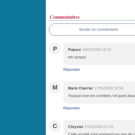
Commentaires
Ajouter un commentaire
P
Pupuce
19/05/2009 18:15
mh sympa!
Répondre
M
Marie Charrier
17/05/2009 18:56
Toujours bon les crumbles ! et quels beau
Répondre
C
Chrystel
17/05/2009 07:43
Cette société n'est vraiment pas loin de c