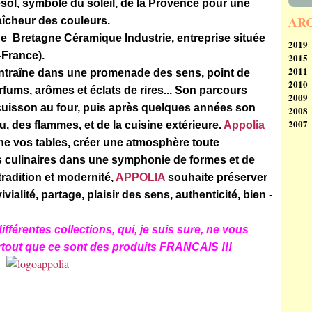
esol, symbole du soleil, de la Provence pour une
AR
aîcheur des couleurs.
de Bretagne Céramique Industrie, entreprise située
2019
-France).
2015
Se
2011
Ao
N
traîne dans une promenade des sens, point de
2010
Av
rfums, arômes et éclats de rires... Son parcours
2009
M
D
cuisson au four, puis après quelques années son
2008
Fé
N
D
2007
Ja
Oc
N
D
eu, des flammes, et de la cuisine extérieure.
Appolia
Se
Oc
N
D
ne vos tables, créer une atmosphère toute
Ao
Se
Oc
N
s culinaires dans une symphonie de formes et de
Ju
Ao
Ju
Oc
Ju
Ju
M
Ja
 tradition et modernité,
APPOLIA
souhaite préserver
M
Ju
Av
vialité, partage, plaisir des sens, authenticité, bien -
Av
M
M
M
Av
Fé
Fé
M
Ja
ifférentes collections, qui, je suis sure, ne vous
Ja
Fé
urtout que ce sont des produits FRANCAIS !!!
Ja