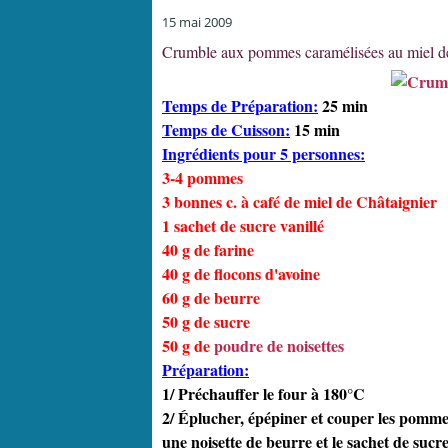
15 mai 2009
Crumble aux pommes caramélisées au miel d
Temps de Préparation:
25 min
Temps de Cuisson:
15 min
Ingrédients pour 5 personnes:
3-4 pommes
3 bonnes c. à café de miel de Châtaignier
1 sachet de sucre vanillé
40 g de farine
40 g de flocons d'avoine
60 g de beurre
50 g de sucre
50 g de
poudre de noisettes
Préparation:
1/ Préchauffer le four à 180°C
2/ Éplucher, épépiner et couper les pomme
une noisette de beurre et le sachet de sucre