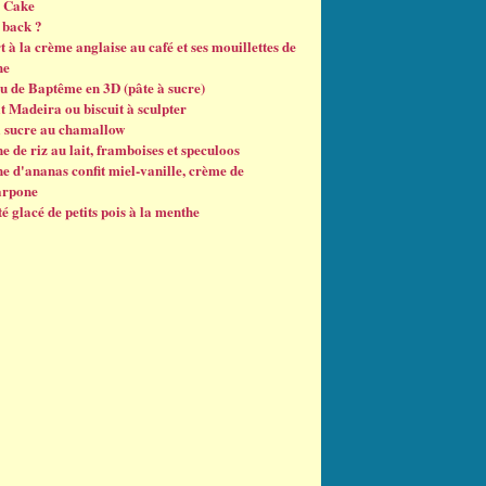
 Cake
back ?
 à la crème anglaise au café et ses mouillettes de
he
u de Baptême en 3D (pâte à sucre)
t Madeira ou biscuit à sculpter
à sucre au chamallow
e de riz au lait, framboises et speculoos
e d'ananas confit miel-vanille, crème de
arpone
é glacé de petits pois à la menthe