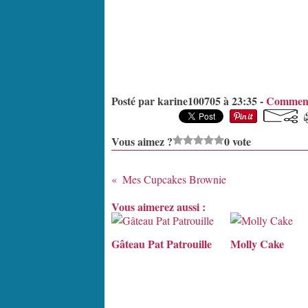
Posté par karine100705 à 23:35 -
Comment
Vous aimez ?
0 vote
Mes Cupcakes Brownie
Vous aimerez aussi :
Gâteau Pat Patrouille
Molly Cake