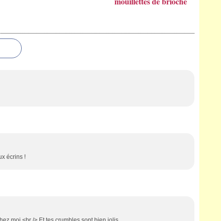
mouillettes de brioche
x écrins !
hez moi.<br /> Et tes crumbles sont bien jolis