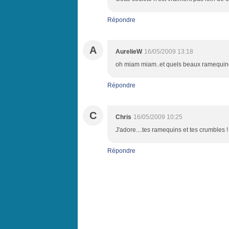
Répondre
A
AurelieW
16/05/2009 13:18
oh miam miam..et quels beaux ramequin
Répondre
C
Chris
16/05/2009 10:25
J'adore....tes ramequins et tes crumbles !
Répondre