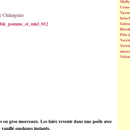
Molly
Come 
Yaourt
e Châtaignier
brioc
Gâtea
Biscui
Pâte 
Verrin
Verrin
masc
Velout
s en gros morceaux. Les faire revenir dans une poêle avec
 vanillé quelques instants.