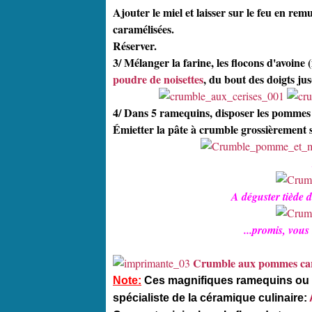
Ajouter le miel et laisser sur le feu en r
caramélisées.
Réserver.
3/ Mélanger la farine, les flocons d'avoine 
poudre de noisettes
, du bout des doigts ju
4/ Dans 5 ramequins, disposer les pommes 
Émietter la pâte à crumble grossièrement s
A déguster tiède d
...promis, vous
Crumble aux pommes cara
Note:
Ces magnifiques ramequins ou 
spécialiste de la céramique culinaire: