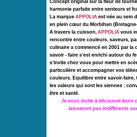
Concept original sur la fleur de tourn
harmonie parfaite entre senteurs et fr
La marque
APPOLIA
est née au sein 
en plein cœur du Morbihan (Bretagne
A travers la cuisson,
APPOLIA
vous en
rencontre entre couleurs, saveurs, pa
culinaire a commencé en 2001 par la 
savoir - faire s'est enrichi autour du f
s'invite chez vous pour mettre en scè
particulière et accompagner vos idée
couleurs. Equilibre entre savoir-faire,
les valeurs qui sont les siennes : convi
être et santé.
Je vous invite à découvrir leurs d
laisseront pas indifférents s