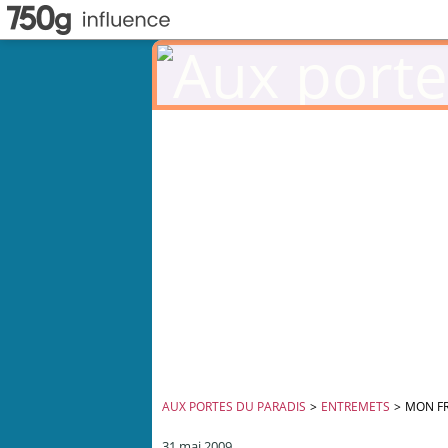
AUX PORTES DU PARADIS
>
ENTREMETS
>
MON FR
31 mai 2009