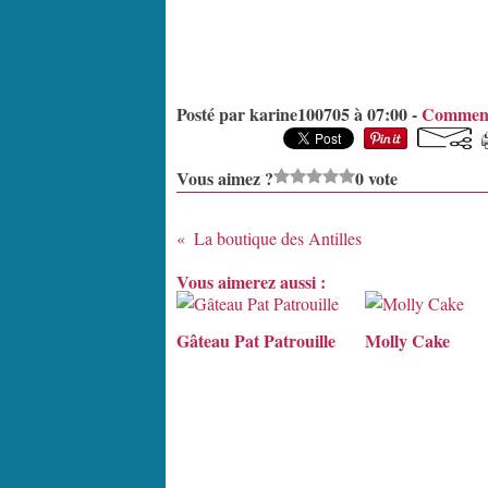
Posté par karine100705 à 07:00 -
Comment
Vous aimez ?
0 vote
La boutique des Antilles
Vous aimerez aussi :
Gâteau Pat Patrouille
Molly Cake