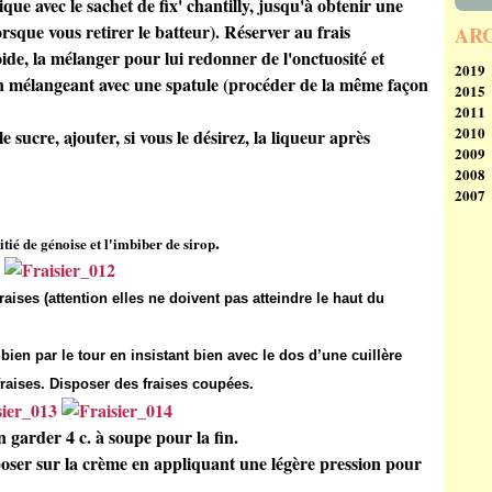
que avec le sachet de fix' chantilly, jusqu'à obtenir une
rsque vous retirer le batteur). Réserver au frais
AR
ide, la mélanger pour lui redonner de l'onctuosité et
2019
 en mélangeant avec une spatule (procéder de la même façon
2015
Se
2011
Ao
N
2010
Av
le sucre, ajouter, si vous le désirez, la liqueur après
2009
M
D
2008
Fé
N
D
2007
Ja
Oc
N
D
Se
Oc
N
D
Ao
Se
Oc
N
.
itié de génoise et l'imbiber de sirop
Ju
Ao
Ju
Oc
Ju
Ju
M
Ja
M
Ju
Av
raises (attention elles ne doivent pas atteindre le haut du
Av
M
M
M
Av
Fé
en par le tour en insistant bien avec le dos d’une cuillère
Fé
M
Ja
Ja
Fé
fraises. Disposer des fraises coupées.
Ja
 garder 4 c. à soupe pour la fin.
poser sur la crème en appliquant une légère pression pour