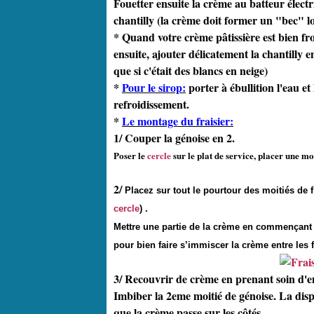
Fouetter ensuite la crème au batteur électri
chantilly (la crème doit former un "bec" lo
* Quand votre crème pâtissière est bien fro
ensuite, ajouter délicatement la chantilly
que si c'était des blancs en neige)
*
Pour le sirop:
porter à ébullition l'eau et 
refroidissement.
*
Le montage du fraisier:
1/ Couper la génoise en 2.
Poser le
cercle
sur le plat de service, placer une mo
2/
Placez sur tout le pourtour des moitiés de f
cercle
) .
Mettre une partie de la crème en commençant bi
pour bien faire s’immiscer la crème entre les 
3/ Recouvrir de crème en prenant soin d'en
Imbiber la 2eme moitié de génoise. La dis
que la crème passe sur les côtés.