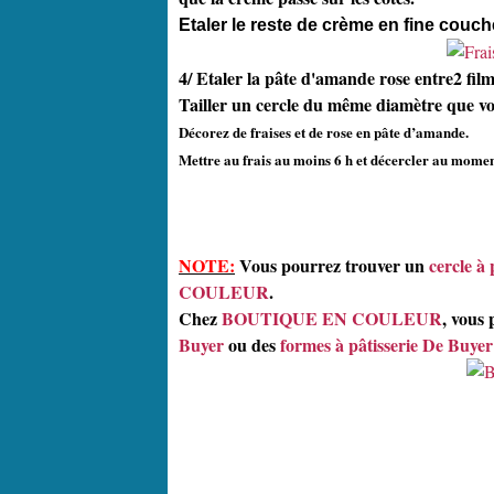
Etaler le reste de crème en fine couc
4/ Etaler la pâte d'amande rose entre2 film
Tailler un cercle du même diamètre que vot
Décorez de fraises et de rose en pâte d’amande.
Mettre au frais au moins 6 h et décercler au momen
NOTE:
Vous pourrez trouver un
cercle à 
COULEUR
.
Chez
BOUTIQUE EN COULEUR
, vous
Buyer
ou des
formes à pâtisserie De Buyer