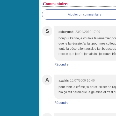
Commentaires
Ajouter un commentaire
S
solczynski
23/04/2010 17:09
bonjour karine,je voulais te remercier pour
que je la réussie.j'ai fait pour mes collè
toute la décoration aussi.je fait beaucoup
recette que je n'ai jamais fait.je trouve t
Répondre
A
azalaïs
15/07/2009 10:46
pour tenir la crème, tu peux utiliser de 
bio.ça fait pareil que la gélatine et c'est
Répondre