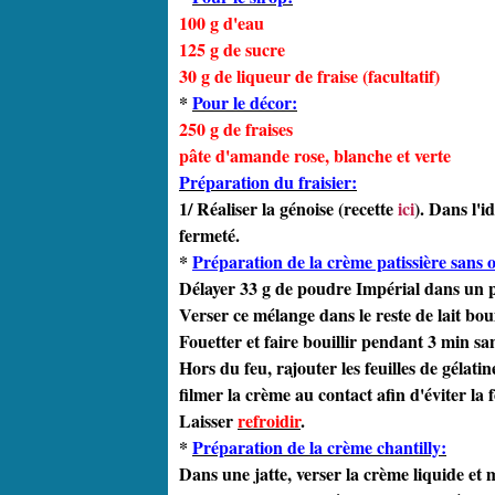
100 g d'eau
125 g de sucre
30 g de liqueur de fraise (facultatif)
*
Pour le décor:
250 g de fraises
pâte d'amande rose, blanche et verte
Préparation du fraisier:
1/ Réaliser la génoise (recette
ici
). Dans l'i
fermeté.
*
Préparation de la crème patissière sans 
Délayer 33 g de poudre Impérial dans un pe
Verser ce mélange dans le reste de lait boui
Fouetter et faire bouillir pendant 3 min san
Hors du feu, rajouter les feuilles de gélat
filmer la crème au contact afin d'éviter l
Laisser
refroidir
.
*
Préparation de la crème chantilly:
Dans une jatte, verser la crème liquide et