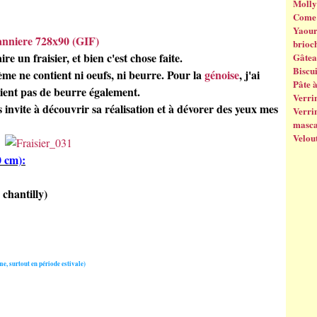
Molly
Come 
Yaourt
brioc
re un fraisier, et bien c'est chose faite.
Gâtea
Biscui
rème ne contient ni oeufs, ni beurre. Pour la
génoise
, j'ai
Pâte 
tient pas de beurre également.
Verrin
s invite à découvrir sa réalisation et à dévorer des yeux mes
Verrin
masc
Velout
0 cm):
chantilly)
me, surtout en période estivale)