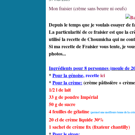
Mon fraisier (crème sans beurre ni oeufs)
Depuis le temps que je voulais essayer de fai
La particularité de ce fraisier est que la c
utilisé la recette de Choumicha qui ne con
Si ma recette de Fraisier vous tente, je vou
photos...
Ingrédients pour 8 personnes (moule de 2
*
Pour la génoise,
recette
ici
*
Pour la crème:
(crème pâtissière + crème 
1/2 l de lait
33 g de poudre Impérial
50 g de sucre
4 feuilles de gélatine
(permet une meilleure tenue de la crè
20 cl de crème liquide 30%
1 sachet de crème fix (fixateur chantilly)
*
Pour le sirop: