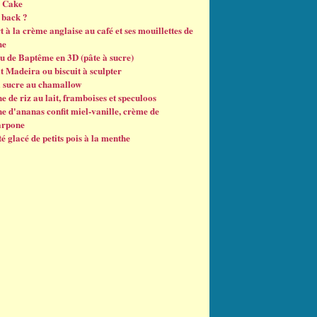
 Cake
back ?
 à la crème anglaise au café et ses mouillettes de
he
u de Baptême en 3D (pâte à sucre)
t Madeira ou biscuit à sculpter
à sucre au chamallow
e de riz au lait, framboises et speculoos
e d'ananas confit miel-vanille, crème de
arpone
é glacé de petits pois à la menthe