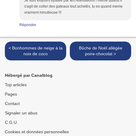
Je suis toujours épatée par tes réalisations ! meme quand il
s'agit de coller des gateaux tout achetés, tu es quand meme
vraiment minutieuse !!!
Répondre
< Bonhommes de neige à la
Bûche de Noël allégée
noix de coco
poire-chocolat >
Hébergé par Canalblog
Top articles
Pages
Contact
Signaler un abus
C.G.U.
Cookies et données personnelles