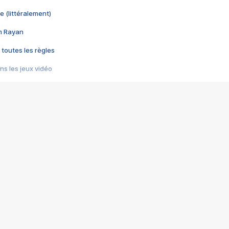
e (littéralement)
im Rayan
 toutes les règles
s les jeux vidéo
us choquant de Rockstar ? - Le scandale BULLY
e plus moche de Steam
du RÊVE tourne au CAUCHEMAR
pendant 8 heures
it… à tort
umiliés par un jeu vidéo
ire - Final Fantasy 8
ti un empire - Age of Empires