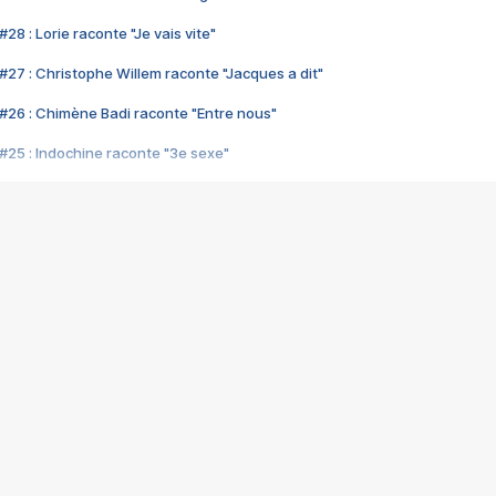
28 : Lorie raconte "Je vais vite"
#27 : Christophe Willem raconte "Jacques a dit"
#26 : Chimène Badi raconte "Entre nous"
#25 : Indochine raconte "3e sexe"
#24 : Zaho raconte "C'est chelou"
#23 : Patrick Bruel raconte "Au café des délices"
#22 : Kyo raconte "Le chemin"
#21 : Nolwenn Leroy raconte "Cassé"
#20 : Patrick Hernandez raconte "Born to be alive"
#19 : Lorie raconte "Près de moi"
#18 : Michael Jones raconte "A nos actes manqués" (avec Jean-Jacque
#17 : Khaled raconte "Aïcha"