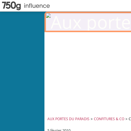
AUX PORTES DU PARADIS
>
CONFITURES & CO
>
C
5 février 2010