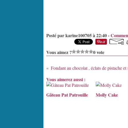
Posté par karine100705 à 22:40 -
Comment
Vous aimez ?
0 vote
Vous aimerez aussi :
Gâteau Pat Patrouille
Molly Cake