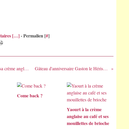
aires [
…
]
- Permalien [
#
]
Fondant au chocolat , éclats de pistache et sa crème anglaise
Gâteau d'anniversaire Gaston le Hérisson
Come back ?
Yaourt à la crème
anglaise au café et ses
mouillettes de brioche