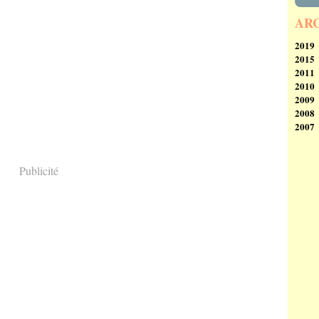
AR
2019
2015
Se
2011
Ao
N
2010
Av
2009
M
D
2008
Fé
N
D
2007
Ja
Oc
N
D
Se
Oc
N
D
Ao
Se
Oc
N
Ju
Ao
Ju
Oc
Publicité
Ju
Ju
M
Ja
M
Ju
Av
Av
M
M
M
Av
Fé
Fé
M
Ja
Ja
Fé
Ja