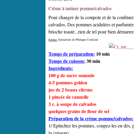
Crème à tartiner pomme/calvados
Pour changer de la compote et de la confiture
calvados. Des pommes acidulées et parfumées 
brioche toasté...rien de tel pour bien démarre
Source:
Sensations de Philippe Conticini
Temps de préparation:
10 min
Temps de cuisson:
30 min
Ingrédients:
100 g de sucre semoule
4-5 pommes golden
jus de 2 beaux citrons
1 pincée de cannelle
3 c. à soupe de calvados
quelques grains de fleur de sel
Préparation de la crème pomme/calvados:
1/ Epluchez les pommes, coupez-les en dés, pui
la cuisson).