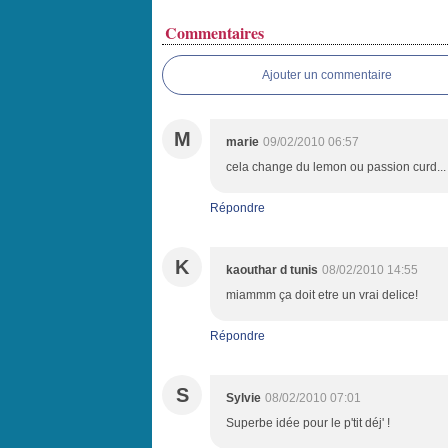
Commentaires
Ajouter un commentaire
M
marie
09/02/2010 06:57
cela change du lemon ou passion curd..
Répondre
K
kaouthar d tunis
08/02/2010 14:55
miammm ça doit etre un vrai delice!
Répondre
S
Sylvie
08/02/2010 07:01
Superbe idée pour le p'tit déj' !