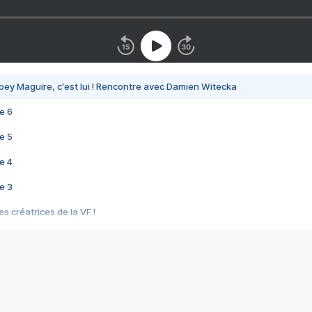
bey Maguire, c'est lui ! Rencontre avec Damien Witecka
e 6
e 5
e 4
e 3
s créatrices de la VF !
e 2
e 1
e Mektoub My Love arrive enfin ! Rencontre avec Shaïn Boumedine et Sal