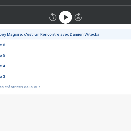
bey Maguire, c'est lui ! Rencontre avec Damien Witecka
e 6
e 5
e 4
e 3
s créatrices de la VF !
e 2
e 1
e Mektoub My Love arrive enfin ! Rencontre avec Shaïn Boumedine et Sal
i : après Toni en famille