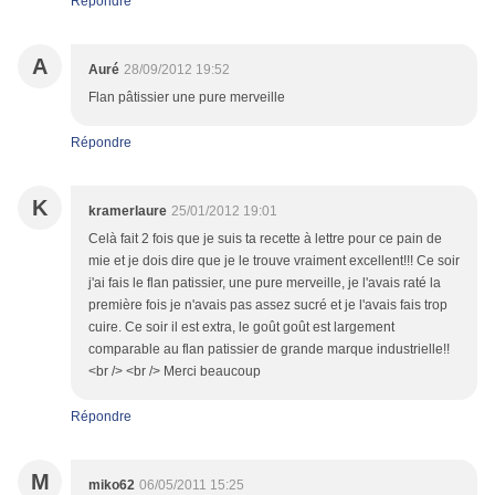
Répondre
A
Auré
28/09/2012 19:52
Flan pâtissier une pure merveille
Répondre
K
kramerlaure
25/01/2012 19:01
Celà fait 2 fois que je suis ta recette à lettre pour ce pain de
mie et je dois dire que je le trouve vraiment excellent!!! Ce soir
j'ai fais le flan patissier, une pure merveille, je l'avais raté la
première fois je n'avais pas assez sucré et je l'avais fais trop
cuire. Ce soir il est extra, le goût goût est largement
comparable au flan patissier de grande marque industrielle!!
<br /> <br /> Merci beaucoup
Répondre
M
miko62
06/05/2011 15:25