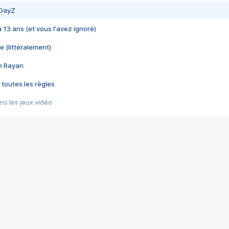
 DayZ
 a 13 ans (et vous l'avez ignoré)
e (littéralement)
im Rayan
 toutes les règles
s les jeux vidéo
us choquant de Rockstar ? - Le scandale BULLY
e plus moche de Steam
du RÊVE tourne au CAUCHEMAR
pendant 8 heures
it… à tort
umiliés par un jeu vidéo