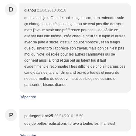
D
dianou
21/04/2010 05:16
quel talent !je raffole de tout ces gateaux, bien entendu , salé
ça change du sucré , qui dit gateau ne veut pas dire dessert,
mais j'avoue avoir une préférence pour celui de cécile cc ,
elle fait tout elle même , crée chaque oeuf fleur lapin et autres
avec sa pâte a sucre, c'est un boulot monstre , et en temps
que cuisinier pro j'apprécie son travail, mais bon ce n'est pas
moi qui vote, désolée pour les autres candidates qui se
donnent aussi à fond et qui ont un talent fou il faut
evidemment le reconnaître ! très difficile de choisir parmis ces
candidates de talent ! Un grand bravo a toutes et merci de
nous permettre de découvrir tout ces blogs de cuisine et
patisserie , bisous dianou
Répondre
P
petitegentiane25
20/04/2010 15:50
que de belles réalisations ! bravo à toutes les finalistes!