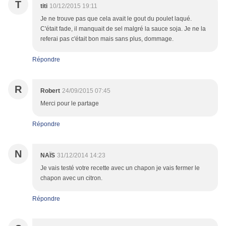
T
titi
10/12/2015 19:11
Je ne trouve pas que cela avait le gout du poulet laqué.
C'était fade, il manquait de sel malgré la sauce soja. Je ne la
referai pas c'était bon mais sans plus, dommage.
Répondre
R
Robert
24/09/2015 07:45
Merci pour le partage
Répondre
N
NAÏS
31/12/2014 14:23
Je vais testé votre recette avec un chapon je vais fermer le
chapon avec un citron.
Répondre