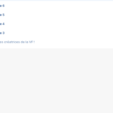
e 6
e 5
e 4
e 3
s créatrices de la VF !
e 2
e 1
e Mektoub My Love arrive enfin ! Rencontre avec Shaïn Boumedine et Sal
i : après Toni en famille
elle réalise le bouleversant Dites lui que je l'aime
ais ! Rencontre autour de Vie privée de Rebecca Zlotowski
 de Marguerite, Grave... Rencontre avec Ella Rumpf