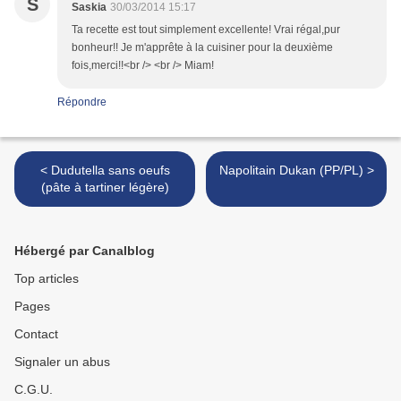
S
Saskia
30/03/2014 15:17
Ta recette est tout simplement excellente! Vrai régal,pur
bonheur!! Je m'apprête à la cuisiner pour la deuxième
fois,merci!!<br /> <br /> Miam!
Répondre
< Dudutella sans oeufs
Napolitain Dukan (PP/PL) >
(pâte à tartiner légère)
Hébergé par Canalblog
Top articles
Pages
Contact
Signaler un abus
C.G.U.