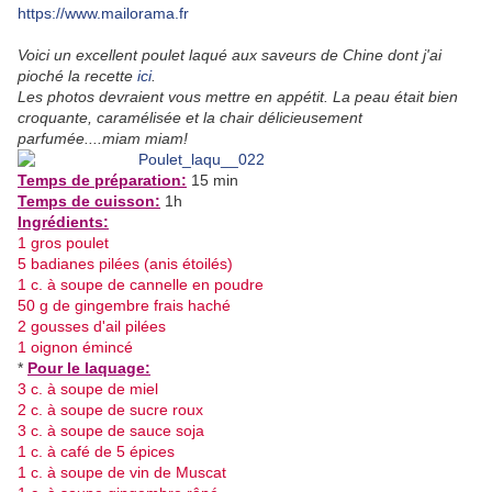
https://www.mailorama.fr
Voici un excellent poulet laqué aux saveurs de Chine dont j'ai
pioché la recette
ici
.
Les photos devraient vous mettre en appétit. La peau était bien
croquante, caramélisée et la chair délicieusement
parfumée....miam miam!
Temps de préparation:
15 min
Temps de cuisson:
1h
Ingrédients:
1 gros poulet
5 badianes pilées (anis étoilés)
1 c. à soupe de cannelle en poudre
50 g de gingembre frais haché
2 gousses d'ail pilées
1 oignon émincé
*
Pour le laquage:
3 c. à soupe de miel
2 c. à soupe de sucre roux
3 c. à soupe de sauce soja
1 c. à café de 5 épices
1 c. à soupe de vin de Muscat