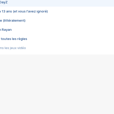
 DayZ
 a 13 ans (et vous l'avez ignoré)
e (littéralement)
im Rayan
 toutes les règles
s les jeux vidéo
us choquant de Rockstar ? - Le scandale BULLY
e plus moche de Steam
du RÊVE tourne au CAUCHEMAR
pendant 8 heures
it… à tort
umiliés par un jeu vidéo
ire - Final Fantasy 8