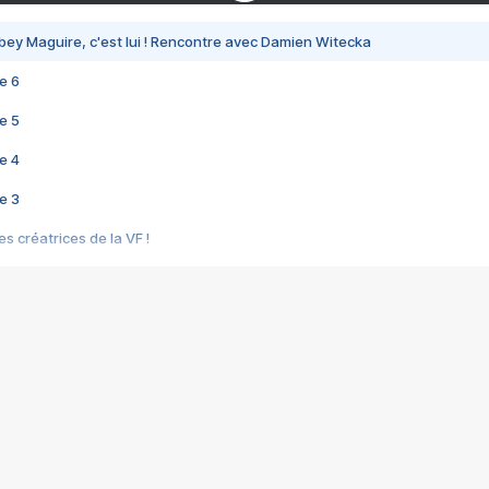
bey Maguire, c'est lui ! Rencontre avec Damien Witecka
e 6
e 5
e 4
e 3
s créatrices de la VF !
e 2
e 1
e Mektoub My Love arrive enfin ! Rencontre avec Shaïn Boumedine et Sal
i : après Toni en famille
elle réalise le bouleversant Dites lui que je l'aime
ais ! Rencontre autour de Vie privée de Rebecca Zlotowski