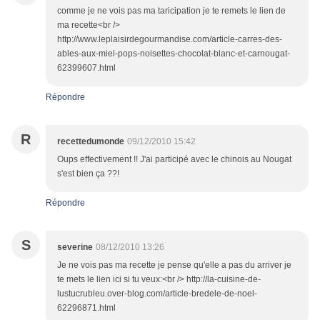
comme je ne vois pas ma taricipation je te remets le lien de
ma recette<br />
http://www.leplaisirdegourmandise.com/article-carres-des-
ables-aux-miel-pops-noisettes-chocolat-blanc-et-carnougat-
62399607.html
Répondre
R
recettedumonde
09/12/2010 15:42
Oups effectivement !! J'ai participé avec le chinois au Nougat
s'est bien ça ??!
Répondre
S
severine
08/12/2010 13:26
Je ne vois pas ma recette je pense qu'elle a pas du arriver je
te mets le lien ici si tu veux:<br /> http://la-cuisine-de-
lustucrubleu.over-blog.com/article-bredele-de-noel-
62296871.html