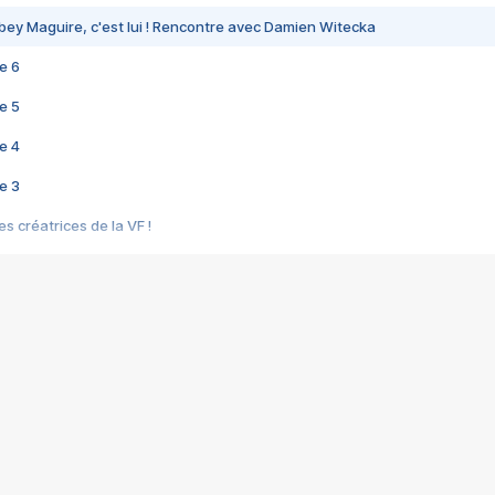
bey Maguire, c'est lui ! Rencontre avec Damien Witecka
e 6
e 5
e 4
e 3
s créatrices de la VF !
e 2
e 1
e Mektoub My Love arrive enfin ! Rencontre avec Shaïn Boumedine et Sal
i : après Toni en famille
elle réalise le bouleversant Dites lui que je l'aime
ais ! Rencontre autour de Vie privée de Rebecca Zlotowski