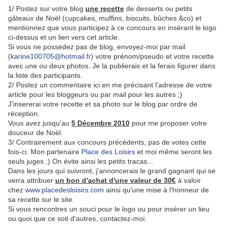
1/ Postez sur votre blog
une recette
de desserts ou petits
gâteaux de Noël (cupcakes, muffins, biscuits, bûches &co) et
mentionnez que vous participez à ce concours en insérant le logo
ci-dessus et un lien vers cet article.
Si vous ne possédez pas de blog, envoyez-moi par mail
(
karine100705@hotmail.fr
) votre prénom/pseudo et votre recette
avec une ou deux photos. Je la publierais et la ferais figurer dans
la liste des participants.
2/ Postez un commentaire ici en me précisant l'adresse de votre
article pour les bloggeurs ou par mail pour les autres ;)
J'insererai votre recette et sa photo sur le blog par ordre de
réception.
Vous avez jusqu'au
5 Décembre 2010
pour me proposer votre
douceur de Noël.
3/ Contrairement aux concours précédents, pas de votes cette
fois-ci. Mon partenaire
Place des Loisirs
et moi même seront les
seuls juges ;) On évite ainsi les petits tracas...
Dans les jours qui suivront, j'annoncerais le grand gagnant qui se
verra attribuer
un bon d'achat d'une valeur de 30€
à valoir
chez
www.placedesloisirs.com
ainsi qu'une mise à l'honneur de
sa recette sur le site.
Si vous rencontres un souci pour le logo ou pour insérer un lieu
ou quoi que ce soit d'autres, contactez-moi.