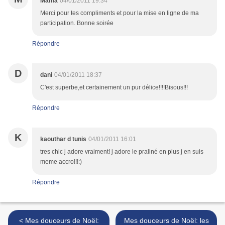
Mama
04/01/2011 19:34
Merci pour tes compliments et pour la mise en ligne de ma
participation. Bonne soirée
Répondre
D
dani
04/01/2011 18:37
C'est superbe,et certainement un pur délice!!!!Bisous!!!
Répondre
K
kaouthar d tunis
04/01/2011 16:01
tres chic j adore vraiment! j adore le praliné en plus j en suis
meme accro!!!:)
Répondre
< Mes douceurs de Noël:
Mes douceurs de Noël: les