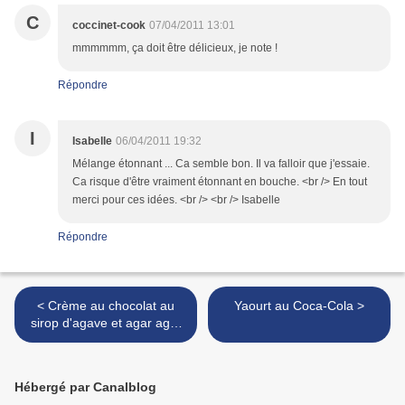
C
coccinet-cook
07/04/2011 13:01
mmmmmm, ça doit être délicieux, je note !
Répondre
I
Isabelle
06/04/2011 19:32
Mélange étonnant ... Ca semble bon. Il va falloir que j'essaie.
Ca risque d'être vraiment étonnant en bouche. <br /> En tout
merci pour ces idées. <br /> <br /> Isabelle
Répondre
< Crème au chocolat au
Yaourt au Coca-Cola >
sirop d'agave et agar agar
(sans oeufs, ni beurre, ni
crème)
Hébergé par Canalblog