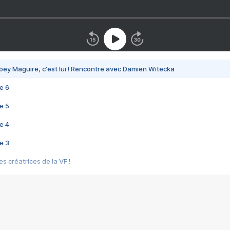
bey Maguire, c'est lui ! Rencontre avec Damien Witecka
e 6
e 5
e 4
e 3
s créatrices de la VF !
e 2
e 1
e Mektoub My Love arrive enfin ! Rencontre avec Shaïn Boumedine et Sal