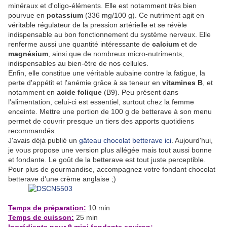
minéraux et d'oligo-éléments. Elle est notamment très bien
pourvue en
potassium
(336 mg/100 g). Ce nutriment agit en
véritable régulateur de la pression artérielle et se révèle
indispensable au bon fonctionnement du système nerveux. Elle
renferme aussi une quantité intéressante de
calcium
et de
magnésium
, ainsi que de nombreux micro-nutriments,
indispensables au bien-être de nos cellules.
Enfin, elle constitue une véritable aubaine contre la fatigue, la
perte d'appétit et l'anémie grâce à sa teneur en
vitamines B
, et
notamment en
acide folique
(B9). Peu présent dans
l'alimentation, celui-ci est essentiel, surtout chez la femme
enceinte. Mettre une portion de 100 g de betterave à son menu
permet de couvrir presque un tiers des apports quotidiens
recommandés.
J'avais déjà publié un
gâteau chocolat betterave ici
. Aujourd'hui,
je vous propose une version plus allégée mais tout aussi bonne
et fondante. Le goût de la betterave est tout juste perceptible.
Pour plus de gourmandise, accompagnez votre fondant chocolat
betterave d'une crème anglaise ;)
Temps de préparation:
10 min
Temps de cuisson:
25 min