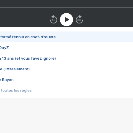
nsformé l’ennui en chef-d’œuvre
 DayZ
 a 13 ans (et vous l'avez ignoré)
e (littéralement)
im Rayan
 toutes les règles
s les jeux vidéo
us choquant de Rockstar ? - Le scandale BULLY
e plus moche de Steam