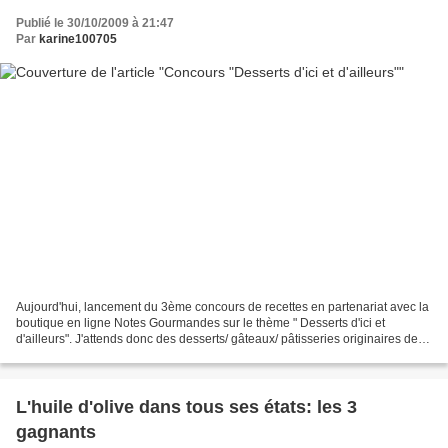
Publié le 30/10/2009 à 21:47
Par
karine100705
Aujourd'hui, lancement du 3ème concours de recettes en partenariat avec la
boutique en ligne Notes Gourmandes sur le thème " Desserts d'ici et
d'ailleurs". J'attends donc des desserts/ gâteaux/ pâtisseries originaires des
4 coins du globe. Faites moi...
L'huile d'olive dans tous ses états: les 3
gagnants