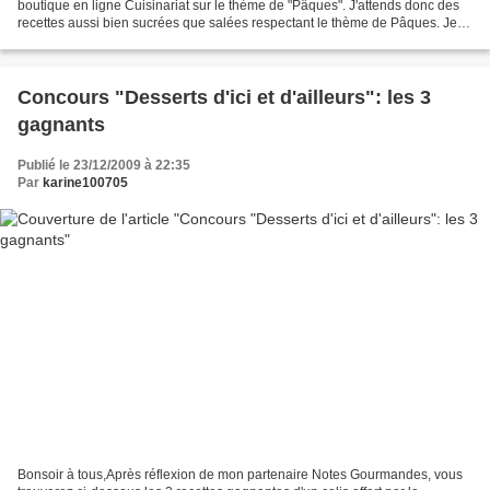
boutique en ligne Cuisinariat sur le thème de "Pâques". J'attends donc des
recettes aussi bien sucrées que salées respectant le thème de Pâques. Je
laisse donc le thème vaste...faîtes...
Concours "Desserts d'ici et d'ailleurs": les 3
gagnants
Publié le 23/12/2009 à 22:35
Par
karine100705
Bonsoir à tous,Après réflexion de mon partenaire Notes Gourmandes, vous