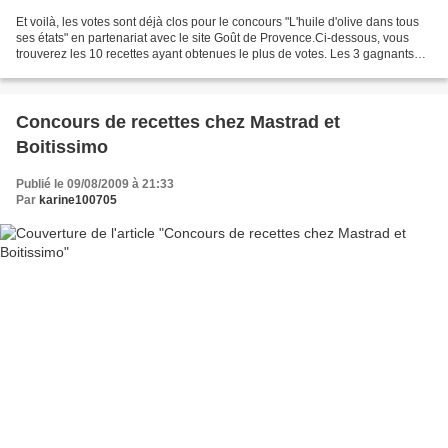
Et voilà, les votes sont déjà clos pour le concours "L'huile d'olive dans tous
ses états" en partenariat avec le site Goût de Provence.Ci-dessous, vous
trouverez les 10 recettes ayant obtenues le plus de votes. Les 3 gagnants
d'un colis seront désignés...
Concours de recettes chez Mastrad et
Boitissimo
Publié le 09/08/2009 à 21:33
Par
karine100705