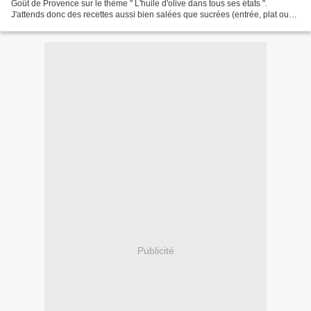
Goût de Provence sur le thème " L'huile d'olive dans tous ses états ".
J'attends donc des recettes aussi bien salées que sucrées (entrée, plat ou
dessert) ayant pour 1 des ingrédients:...
Publicité