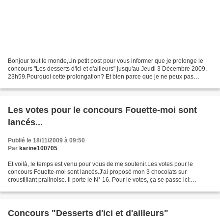
Bonjour tout le monde,Un petit post pour vous informer que je prolonge le
concours "Les desserts d'ici et d'ailleurs" jusqu'au Jeudi 3 Décembre 2009,
23h59.Pourquoi cette prolongation? Et bien parce que je ne peux pas
télécharger pour le moment vos photos...
Les votes pour le concours Fouette-moi sont
lancés...
Publié le 18/11/2009 à 09:50
Par
karine100705
Et voilà, le temps est venu pour vous de me soutenir.Les votes pour le
concours Fouette-moi sont lancés.J'ai proposé mon 3 chocolats sur
croustillant pralinoise. Il porte le N° 16. Pour le votes, ça se passe ici:
http://www.menageresdemoinsde50ans.com/concours-fouette-moi-on-vote/...
Concours "Desserts d'ici et d'ailleurs"