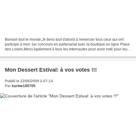
Bonsoir tout le monde,Je tiens tout d'abord à remercier tous ceux qui ont
participé à mon 1er concours en partenariat avec la boutique en ligne Place
des Loisirs.Merci également à tous les internautes pour avoir voté pour leur
dessert estival préféré.Parmis...
Mon Dessert Estival: à vos votes !!!
Publié le 22/06/2009 à 07:14
Par
karine100705