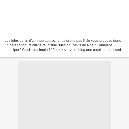
Les fêtes de fin d'annnée approchent à grand pas !!! Je vous propose donc
un petit concours culinaire intitulé "Mes douceurs de Noël" Comment
participer? C'est très simple 1/ Postez sur votre blog une recette de desserts
ou petits gâteaux de Noël (cupcakes,...