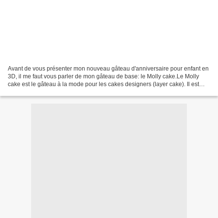
Avant de vous présenter mon nouveau gâteau d'anniversaire pour enfant en
3D, il me faut vous parler de mon gâteau de base: le Molly cake.Le Molly
cake est le gâteau à la mode pour les cakes designers (layer cake). Il est
moelleux, aérien, monte bien haut,...