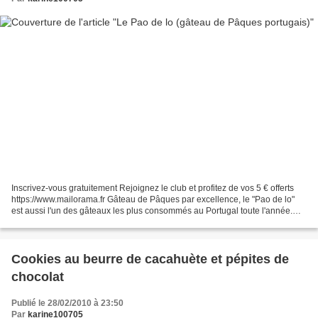
Inscrivez-vous gratuitement Rejoignez le club et profitez de vos 5 € offerts
https://www.mailorama.fr Gâteau de Pâques par excellence, le "Pao de lo"
est aussi l'un des gâteaux les plus consommés au Portugal toute l'année.
Très bon marché car il n'est...
Cookies au beurre de cacahuète et pépites de
chocolat
Publié le 28/02/2010 à 23:50
Par
karine100705