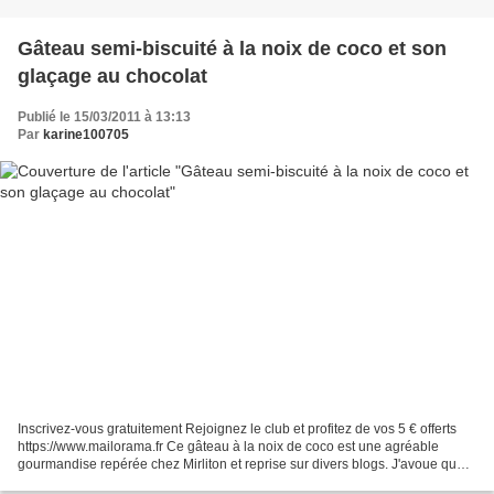
Gâteau semi-biscuité à la noix de coco et son
glaçage au chocolat
Publié le 15/03/2011 à 13:13
Par
karine100705
Inscrivez-vous gratuitement Rejoignez le club et profitez de vos 5 € offerts
https://www.mailorama.fr Ce gâteau à la noix de coco est une agréable
gourmandise repérée chez Mirliton et reprise sur divers blogs. J'avoue que
j'ai quelque peu modifié la recette...