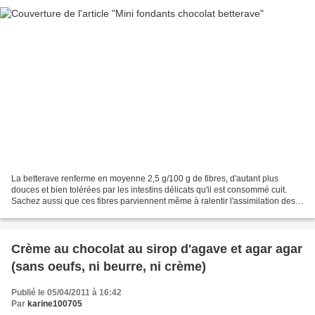
La betterave renferme en moyenne 2,5 g/100 g de fibres, d'autant plus
douces et bien tolérées par les intestins délicats qu'il est consommé cuit.
Sachez aussi que ces fibres parviennent même à ralentir l'assimilation des
glucides : autrement dit, elles...
Crème au chocolat au sirop d'agave et agar agar
(sans oeufs, ni beurre, ni crème)
Publié le 05/04/2011 à 16:42
Par
karine100705