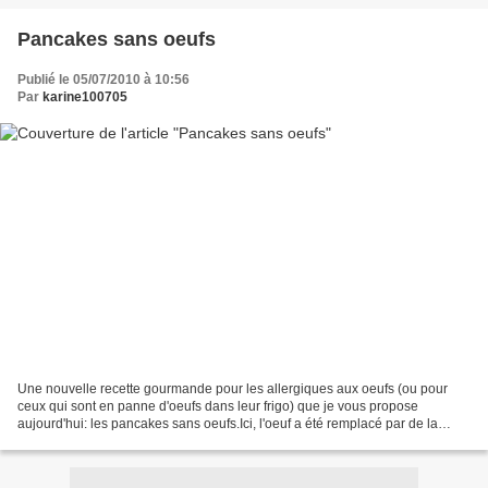
Pancakes sans oeufs
Publié le 05/07/2010 à 10:56
Par
karine100705
Une nouvelle recette gourmande pour les allergiques aux oeufs (ou pour
ceux qui sont en panne d'oeufs dans leur frigo) que je vous propose
aujourd'hui: les pancakes sans oeufs.Ici, l'oeuf a été remplacé par de la
compote de pomme maison et nul besoin...