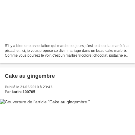
S'il y a bien une association qui marche toujours, c'est le chocolat marié à la
pistache...Ici, je vous propose ce divin mariage dans un beau cake marbré.
Comme vous pourrez le voir, c'est un marbré tricolore: chocolat, pistache et
nature.Un gâteau familiale...
Cake au gingembre
Publié le 21/03/2010 à 23:43
Par
karine100705