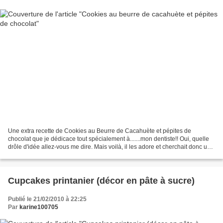
Une extra recette de Cookies au Beurre de Cacahuète et pépites de
chocolat que je dédicace tout spécialement à.......mon dentiste!! Oui, quelle
drôle d'idée allez-vous me dire. Mais voilà, il les adore et cherchait donc une
recette digne de ce nom. J'espère...
Cupcakes printanier (décor en pâte à sucre)
Publié le 21/02/2010 à 22:25
Par
karine100705