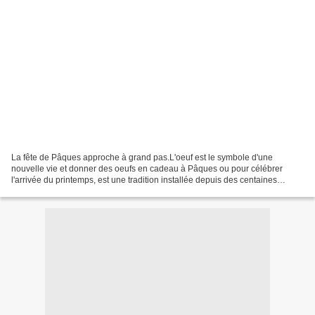
La fête de Pâques approche à grand pas.L'oeuf est le symbole d'une
nouvelle vie et donner des oeufs en cadeau à Pâques ou pour célébrer
l'arrivée du printemps, est une tradition installée depuis des centaines
d'années. En cette occasion, je vous propose...