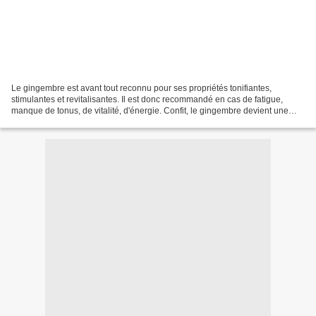
Le gingembre est avant tout reconnu pour ses propriétés tonifiantes,
stimulantes et revitalisantes. Il est donc recommandé en cas de fatigue,
manque de tonus, de vitalité, d'énergie. Confit, le gingembre devient une
confiserie exotique à la saveur sucrée,...