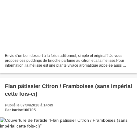
Envie d'un bon dessert à la fois traditionnel, simple et original? Je vous
propose ces puddings de brioche parfumé au citron et à la mélisse.Pour
information, la mélisse est une plante vivace aromatique appelée aussi
citronnelle.Ne gâchez plus votre brioche...
Flan pâtissier Citron / Framboises (sans impérial
cette fois-ci)
Publié le 07/04/2010 à 14:49
Par
karine100705