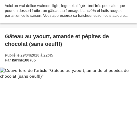
Voici un vrai délice vraiment light, léger et allégé...bref très peu calorique
pour un dessert fruité : un gâteau au fromage blanc 0% et fruits rouges
parfait en cette saison. Vous apprécierez sa fraîcheur et son côté acidulé
pour un bon gâteau qui allie...
Gâteau au yaourt, amande et pépites de
chocolat (sans oeuf!!)
Publié le 29/04/2010 à 22:45
Par
karine100705