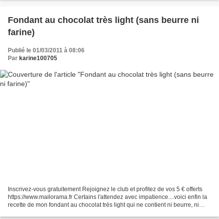
Fondant au chocolat très light (sans beurre ni
farine)
Publié le 01/03/2011 à 08:06
Par
karine100705
Inscrivez-vous gratuitement Rejoignez le club et profitez de vos 5 € offerts
https://www.mailorama.fr Certains l'attendez avec impatience....voici enfin la
recette de mon fondant au chocolat très light qui ne contient ni beurre, ni
farine et peut-être...