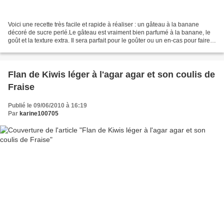
Voici une recette très facile et rapide à réaliser : un gâteau à la banane
décoré de sucre perlé.Le gâteau est vraiment bien parfumé à la banane, le
goût et la texture extra. Il sera parfait pour le goûter ou un en-cas pour faire
le plein d'énergie. Petits...
Flan de Kiwis léger à l'agar agar et son coulis de
Fraise
Publié le 09/06/2010 à 16:19
Par
karine100705