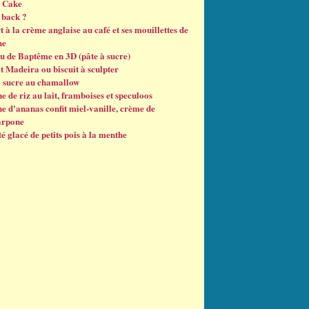
 Cake
back ?
 à la crème anglaise au café et ses mouillettes de
he
u de Baptême en 3D (pâte à sucre)
t Madeira ou biscuit à sculpter
à sucre au chamallow
e de riz au lait, framboises et speculoos
e d'ananas confit miel-vanille, crème de
arpone
é glacé de petits pois à la menthe