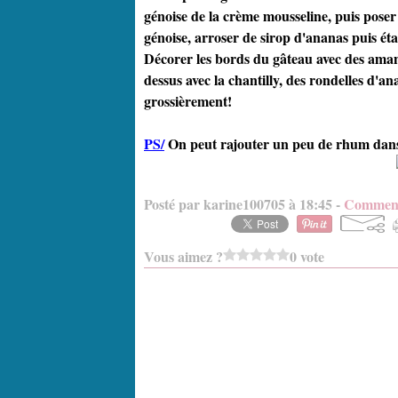
génoise de la crème mousseline, puis pose
génoise, arroser de sirop d'ananas puis étal
Décorer les bords du gâteau avec des amande
dessus avec la chantilly, des rondelles d'a
grossièrement!
PS/
On peut rajouter un peu de rhum dans l
Posté par karine100705 à 18:45 -
Comment
Vous aimez ?
0 vote