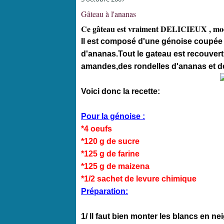
Gâteau à l'ananas
Ce gâteau est vraiment DELICIEUX , moel
Il est composé d'une génoise coupée 
d'ananas.Tout le gateau est recouver
amandes,des rondelles d'ananas et de 
Voici donc la recette:
Pour la génoise :
*4 oeufs
*120 g de sucre
*125 g de farine
*125 g de maizena
*1/2 sachet de levure chimique
Préparation:
1/ Il faut bien monter les blancs en nei