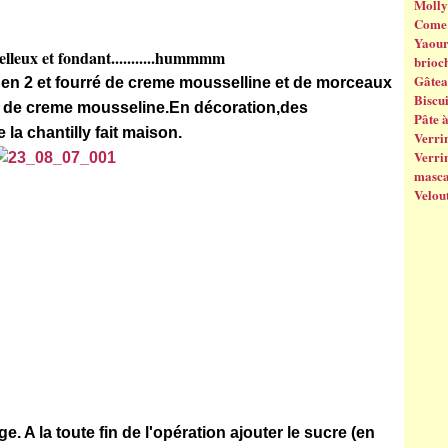
Molly
Come 
Yaourt
leux et fondant...........hummmm
brioc
Gâtea
en 2 et fourré de creme mousselline et de morceaux
Biscui
t de creme mousseline.En décoration,des
Pâte 
la chantilly fait maison.
Verrin
Verrin
masc
Velout
ge. A la toute fin de l'opération ajouter le sucre (en