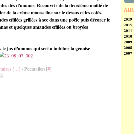
r des dés d'ananas. Recouvrir de la deuxième moitié de
AR
er de la crème mousseline sur le dessus et les cotés.
s effilées grillées à sec dans une poêle puis décorer le
2019
2015
Se
nanas et quelques amandes effilées ou broyées
2011
Ao
N
2010
Av
2009
M
D
2008
Fé
N
D
e jus d'ananas qui sert a imbiber la génoise
2007
Ja
Oc
N
D
Se
Oc
N
D
Ao
Se
Oc
N
aires [
…
]
- Permalien [
#
]
Ju
Ao
Ju
Oc
Ju
Ju
M
Ja
M
Ju
Av
Av
M
M
M
Av
Fé
Fé
M
Ja
Ja
Fé
Ja