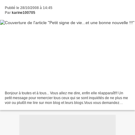
Publié le 28/10/2008 à 14:45
Par
karine100705
Bonjour à toutes et à tous... Vous allez me dire, enfin elle réapparaît!!! Un
petit message pour remercier tous ceux qui se sont inquiétés de ne plus me
voir ou plutôt me lire sur mon blog et leurs blogs.Vous vous demandez
sûrement pourquoi une si longue...