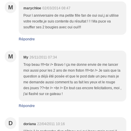
M
marychloe
02/03/2014 08:47
Pour l anniversaire de ma petite fille fan de oui oui,j ai utilise
votre recette,je suis contente du résultat ! ! ! Ma puce va
souffler ses 2 bougies avec oui oui!!!
Répondre
M
My
26/11/2011 07:34
Trop beau !!!!<br /> Bravo ! ça me donne envie de me lancer
moi aussi pour les 2 ans de mon fiston !!!!<br /> Je sais que la
question a déjà été posée et que le post date un peu mais je
me demande aussi comment tu as fait les yeux et le rouge
des joues ??<br /> <br /> En tout cas encore felicitations, moi ,
j'ai flashé sur ce gateau !
Répondre
D
doriana
22/04/2011 10:16