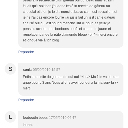
j'étais à la recherche d'un gâteau oui oui beau mais aussi il
fallait qu'il soit bon j'ai donc testé ta recette de gâteau au
chocolat et bien je te dis merci et bravo car il est succullent et
je ne l'ai pas encore fourré j'ai juste fait un test car le gâteau
finalisé oui oui est pour dimanche <br /> pour les yeux je
pensais acheter des bonbons oeufs et couper le jaune et
remplacer par de la pâte d'amende bleue <br /> merci encore
et longue vie à ton blog
Répondre
S
sonia
05/09/2010 15:57
Enfin la recette du gateau de oui oui !!<br /> Ma fille va etre au
ange pour c 3 ans Nous allons avoir oui oui a la maison<br />
merci
Répondre
L
louboutin boots
17/05/2010 06:47
thanks